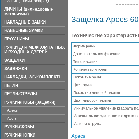
Зенит (г. Димитровград)
ЛИЧИНЫ (цилиндровые
механизмы)
Защелка Apecs 6
НАКЛАДНЫЕ ЗАМКИ
НАВЕСНЫЕ ЗАМКИ
Технические характеристи
ПРОУШИНЫ
Форма ручки
РУЧКИ ДЛЯ МЕЖКОМНАТНЫХ
И ВХОДНЫХ ДВЕРЕЙ
Дополнительная фиксация
ЗАЩЕЛКИ
Тип фиксации
ЗАДВИЖКИ
Количество ключей
НАКЛАДКИ, WC-КОМПЛЕКТЫ
Покрытие ручек
Цвет ручки
ПЕТЛИ
Покрытие лицевой планки
ПЕТЛИ-СТРЕЛЫ
Цвет лицевой планки
РУЧКИ-КНОБЫ (Защелки)
Минимальное удаление квадрата под
Apecs
Максимальное удаление квадрата по
Avers
Материал ручки
РУЧКИ-СКОБЫ
РУЧКИ-КНОПКИ
Apecs