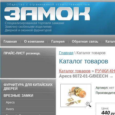
Специализированная торговля замками
Замочно-скобяными изделиями
Дверной и оконной фурнитурой
Главная
О компании
Галерея
Обратная связь
Катал
Главная
\ Каталог товаров
ПРАЙС-ЛИСТ розница.
Каталог товаров
Каталог товаров
»
РУЧКИ-КН
→
Apecs 6072-01-G/BEECH
ФУРНИТУРА ДЛЯ КИТАЙСКИХ
Артикул:
нет
ДВЕРЕЙ
Производите
ВРЕЗНЫЕ ЗАМКИ
Apecs
Цена:
Avers
440
ру