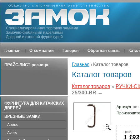
Специализированная торговля замками
Замочно-скобяными изделиями
Дверной и оконной фурнитурой
Главная
О компании
Галерея
Обратная связь
Катал
Главная
\ Каталог товаров
ПРАЙС-ЛИСТ розница.
Каталог товаров
Каталог товаров
»
РУЧКИ-С
→
25/300-BR
ФУРНИТУРА ДЛЯ КИТАЙСКИХ
Артикул:
нет
ДВЕРЕЙ
Производите
ВРЕЗНЫЕ ЗАМКИ
Apecs
Цена:
Avers
1 193